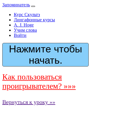
Запоминатель
Курс Скультэ
Лингафонные курсы
A. J. Hoge
Учим слова
Войти
Нажмите чтобы
начать.
Как пользоваться
проигрывателем? »»»
Вернуться к уроку »»