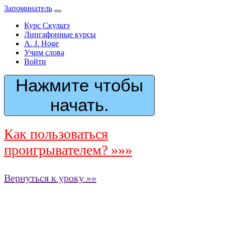
Запоминатель
Курс Скультэ
Лингафонные курсы
A. J. Hoge
Учим слова
Войти
Нажмите чтобы
начать.
Как пользоваться
проигрывателем? »»»
Вернуться к уроку »»