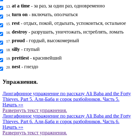
at a time
- за раз, за один раз, одновременно
13.
turn on
- включать, ополчаться
14.
rest
- отдых, покой, отдыхать, успокоиться, остальное
15.
destroy
- разрушать, уничтожать, истреблять, ломать
16.
proud
- гордый, высокомерный
17.
silly
- глупый
18.
prettiest
- красивейший
19.
nest
- гнездо
20.
Упражнения.
Лингафонное упражнение по рассказу Ali Baba and the Forty
Thieves. Part 5. Али-Баба и сорок разбойников. Часть 5.
Начать »»
Развернуть
текст упражнения.
Лингафонное упражнение по рассказу Ali Baba and the Forty
Thieves. Part 6. Али-Баба и сорок разбойников. Часть 6.
Начать »»
Развернуть
текст упражнения.