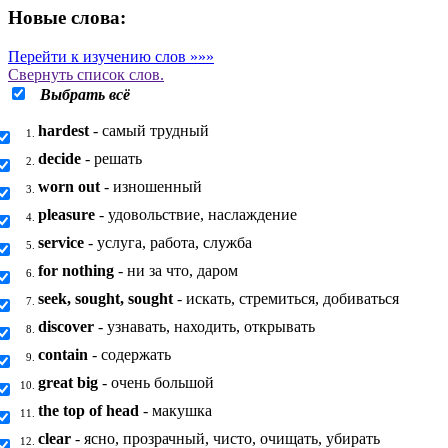
Новые слова:
Перейти к изучению слов »»»
Свернуть
список слов.
Выбрать всё
hardest
- самый трудный
1.
decide
- решать
2.
worn out
- изношенный
3.
pleasure
- удовольствие, наслаждение
4.
service
- услуга, работа, служба
5.
for nothing
- ни за что, даром
6.
seek, sought, sought
- искать, стремиться, добиваться
7.
discover
- узнавать, находить, открывать
8.
contain
- содержать
9.
great big
- очень большой
10.
the top of head
- макушка
11.
clear
- ясно, прозрачный, чисто, очищать, убирать
12.