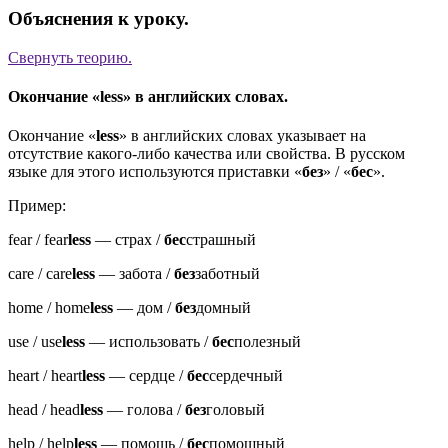
Объяснения к уроку.
Свернуть
теорию.
Окончание «less» в английских словах.
Окончание «
less
» в английских словах указывает на
отсутствие какого-либо качества или свойства. В русском
языке для этого используются приставки «
без
» / «
бес
».
Пример:
fear / fear
less
—
страх /
бес
страшный
care / care
less
—
забота /
без
заботный
home / home
less
—
дом /
без
домный
use / use
less
—
использовать /
бес
полезный
heart / heart
less
—
сердце /
бес
сердечный
head / head
less
—
голова /
без
головый
help / help
less
—
помощь /
бес
помощный