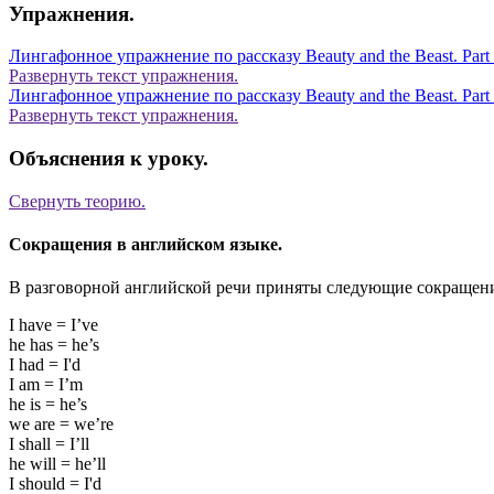
Упражнения.
Лингафонное упражнение по рассказу Beauty and the Beast. Part
Развернуть
текст упражнения.
Лингафонное упражнение по рассказу Beauty and the Beast. Part
Развернуть
текст упражнения.
Объяснения к уроку.
Свернуть
теорию.
Сокращения в английском языке.
В разговорной английской речи приняты следующие сокращен
I have = I’ve
he has = he’s
I had = I'd
I am = I’m
he is = he’s
we are = we’re
I shall = I’ll
he will = he’ll
I should = I'd