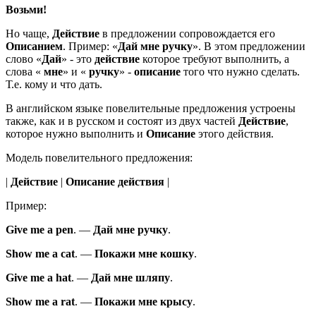
Возьми!
Но чаще,
Действие
в предложении сопровождается его
Описанием
. Пример: «
Дай
мне ручку
». В этом предложении
слово «
Дай
» - это
действие
которое требуют выполнить, а
слова «
мне
» и «
ручку
» -
описание
того что нужно сделать.
Т.е. кому и что дать.
В английском языке повелительные предложения устроены
также, как и в русском и состоят из двух частей
Действие
,
которое нужно выполнить и
Описание
этого действия.
Модель повелительного предложения:
|
Действие
|
Описание действия
|
Пример:
Give
me a pen
.
—
Дай
мне ручку
.
Show
me a cat
.
—
Покажи
мне кошку
.
Give
me a hat
.
—
Дай
мне шляпу
.
Show
me a rat
.
—
Покажи
мне крысу
.