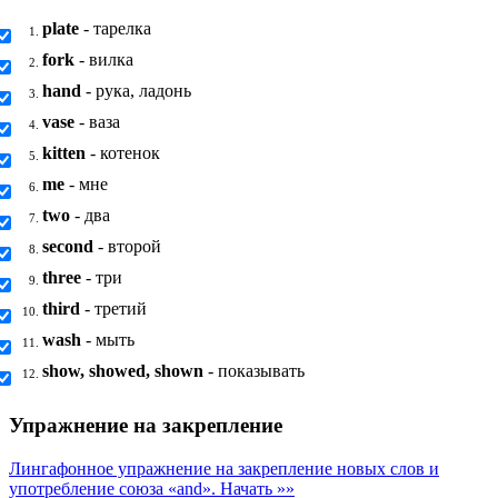
plate
- тарелка
1.
fork
- вилка
2.
hand
- рука, ладонь
3.
vase
- ваза
4.
kitten
- котенок
5.
me
- мне
6.
two
- два
7.
second
- второй
8.
three
- три
9.
third
- третий
10.
wash
- мыть
11.
show, showed, shown
- показывать
12.
Упражнение на закрепление
Лингафонное упражнение на закрепление новых слов и
употребление союза «and».
Начать »»