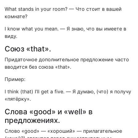
What stands in your room?
—
Что стоит в вашей
комнате?
I know what you mean.
—
Я знаю, что вы имеете в
виду.
Союз «that».
Придаточное дополнительное предложение часто
вводится без союза «that».
Пример:
I think (that) I’ll get a five.
—
Я думаю, (что) я получу
«пятёрку».
Слова «good» и «well» в
предложениях.
Слово «good» — «хороший» — прилагательное