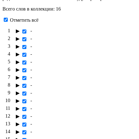
Всего слов в коллекции: 16
Отметить всё
1
-
▶
2
-
▶
3
-
▶
4
-
▶
5
-
▶
6
-
▶
7
-
▶
8
-
▶
9
-
▶
10
-
▶
11
-
▶
12
-
▶
13
-
▶
14
-
▶