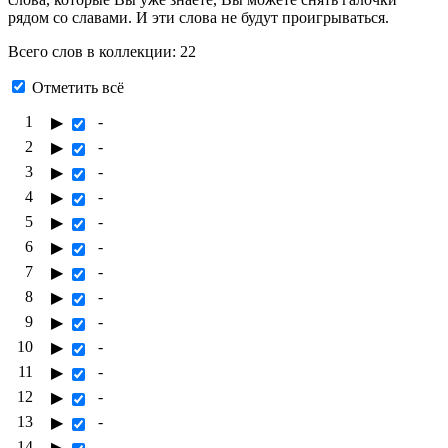
рядом со славами. И эти слова не будут проигрываться.
Всего слов в коллекции: 22
Отметить всё
1
-
▶
2
-
▶
3
-
▶
4
-
▶
5
-
▶
6
-
▶
7
-
▶
8
-
▶
9
-
▶
10
-
▶
11
-
▶
12
-
▶
13
-
▶
14
-
▶