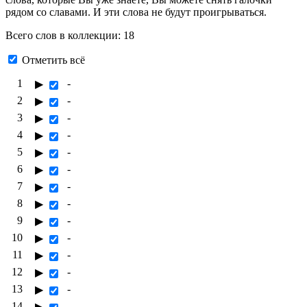
рядом со славами. И эти слова не будут проигрываться.
Всего слов в коллекции: 18
Отметить всё
1
-
▶
2
-
▶
3
-
▶
4
-
▶
5
-
▶
6
-
▶
7
-
▶
8
-
▶
9
-
▶
10
-
▶
11
-
▶
12
-
▶
13
-
▶
14
-
▶