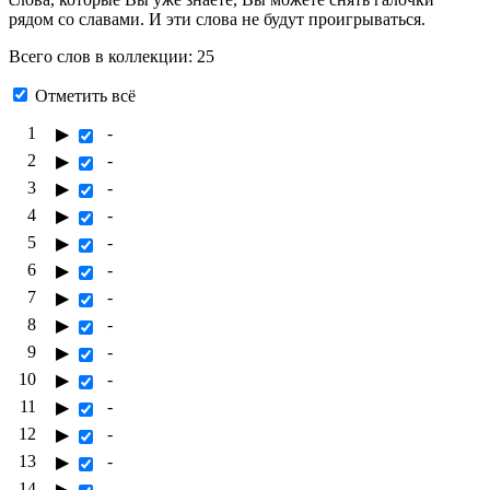
рядом со славами. И эти слова не будут проигрываться.
Всего слов в коллекции: 25
Отметить всё
1
-
▶
2
-
▶
3
-
▶
4
-
▶
5
-
▶
6
-
▶
7
-
▶
8
-
▶
9
-
▶
10
-
▶
11
-
▶
12
-
▶
13
-
▶
14
-
▶