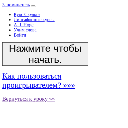
Запоминатель
Курс Скультэ
Лингафонные курсы
A. J. Hoge
Учим слова
Войти
Нажмите чтобы
начать.
Как пользоваться
проигрывателем? »»»
Вернуться к уроку »»