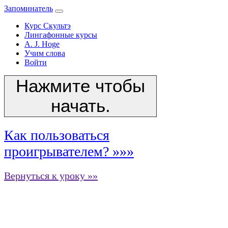
Запоминатель
Курс Скультэ
Лингафонные курсы
A. J. Hoge
Учим слова
Войти
Нажмите чтобы
начать.
Как пользоваться
проигрывателем? »»»
Вернуться к уроку »»