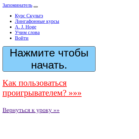
Запоминатель
Курс Скультэ
Лингафонные курсы
A. J. Hoge
Учим слова
Войти
Нажмите чтобы
начать.
Как пользоваться
проигрывателем? »»»
Вернуться к уроку »»