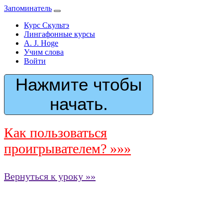
Запоминатель
Курс Скультэ
Лингафонные курсы
A. J. Hoge
Учим слова
Войти
Нажмите чтобы
начать.
Как пользоваться
проигрывателем? »»»
Вернуться к уроку »»