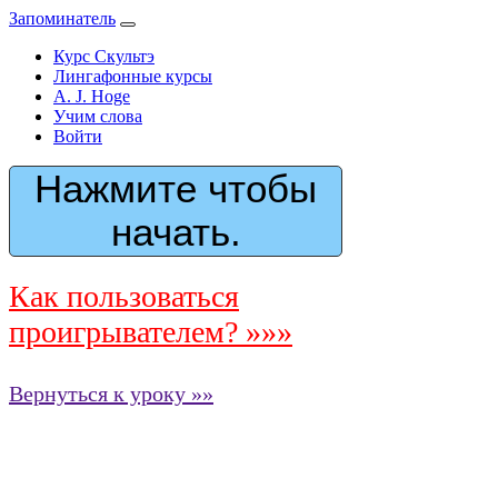
Запоминатель
Курс Скультэ
Лингафонные курсы
A. J. Hoge
Учим слова
Войти
Нажмите чтобы
начать.
Как пользоваться
проигрывателем? »»»
Вернуться к уроку »»