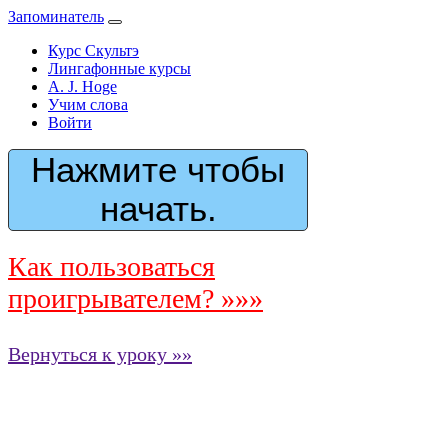
Запоминатель
Курс Скультэ
Лингафонные курсы
A. J. Hoge
Учим слова
Войти
Нажмите чтобы
начать.
Как пользоваться
проигрывателем? »»»
Вернуться к уроку »»