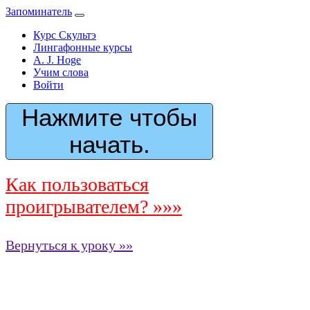
Запоминатель
Курс Скультэ
Лингафонные курсы
A. J. Hoge
Учим слова
Войти
Нажмите чтобы
начать.
Как пользоваться
проигрывателем? »»»
Вернуться к уроку »»