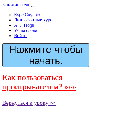
Запоминатель
Курс Скультэ
Лингафонные курсы
A. J. Hoge
Учим слова
Войти
Нажмите чтобы
начать.
Как пользоваться
проигрывателем? »»»
Вернуться к уроку »»