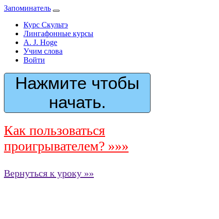
Запоминатель
Курс Скультэ
Лингафонные курсы
A. J. Hoge
Учим слова
Войти
Нажмите чтобы
начать.
Как пользоваться
проигрывателем? »»»
Вернуться к уроку »»