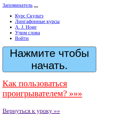
Запоминатель
Курс Скультэ
Лингафонные курсы
A. J. Hoge
Учим слова
Войти
Нажмите чтобы
начать.
Как пользоваться
проигрывателем? »»»
Вернуться к уроку »»