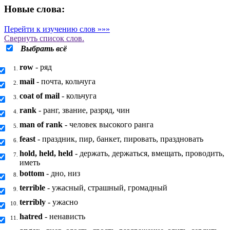
Новые слова:
Перейти к изучению слов »»»
Свернуть
список слов.
Выбрать всё
row
- ряд
1.
mail
- почта, кольчуга
2.
coat of mail
- кольчуга
3.
rank
- ранг, звание, разряд, чин
4.
man of rank
- человек высокого ранга
5.
feast
- праздник, пир, банкет, пировать, праздновать
6.
hold, held, held
- держать, держаться, вмещать, проводить,
7.
иметь
bottom
- дно, низ
8.
terrible
- ужасный, страшный, громадный
9.
terribly
- ужасно
10.
hatred
- ненависть
11.