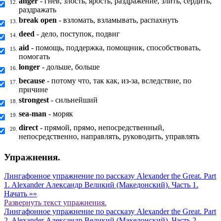
anger
- гнев, злость, ярость, раздражение, злить, сердить,
12.
раздражать
break open
- взломать, взламывать, распахнуть
13.
deed
- дело, поступок, подвиг
14.
aid
- помощь, поддержка, помощник, способствовать,
15.
помогать
longer
- дольше, больше
16.
because
- потому что, так как, из-за, вследствие, по
17.
причине
strongest
- сильнейший
18.
sea-man
- моряк
19.
direct
- прямой, прямо, непосредственный,
20.
непосредственно, направлять, руководить, управлять
Упражнения.
Лингафонное упражнение по рассказу Alexander the Great. Part
1. Alexander Александр Великий (Македонский). Часть 1.
Начать »»
Развернуть
текст упражнения.
Лингафонное упражнение по рассказу Alexander the Great. Part
2. Alexander Александр Великий (Македонский). Часть 2.