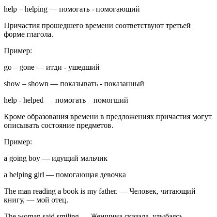
help – helping
—
помогать - помогающий
Причастия прошедшего времени соответствуют третьей
форме глагола.
Пример:
go – gone
—
итди - ушедший
show – shown
—
показывать - показанный
help - helped
—
помогать – помогший
Кроме образования времени в предложениях причастия могут
описывать состояние предметов.
Пример:
a going boy
—
идущий мальчик
a helping girl
—
помогающая девочка
The man reading a book is my father.
—
Человек, читающий
книгу, — мой отец.
The woman said smiling
—
Женщина сказала, улыбаясь.