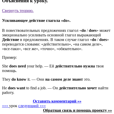
Объяснения к уроку.
Свернуть
теорию.
Усиливающее действие глагола «do».
В повествовательных предложениях глагол «
do
/
does
» может
эмоционально усиливать основной глагол выражающий
Действие
в предложениях. В таком случае глагол «
do
/
does
»
переводится словами: «действительно», «на самом деле»,
«все-таки», «все же», «точно», «обязательно».
Пример:
She
does
need
your help.
—
Ей
действительно
нужна
твоя
помощь.
They
do
know
it.
—
Они
на самом деле
знают
это.
He
does
want
to find a job.
—
Он
действительно
хочет
найти
работу.
Оставить комментарий »»
«««
урок
следующий »»»
Обратная связь и помощь проекту »»