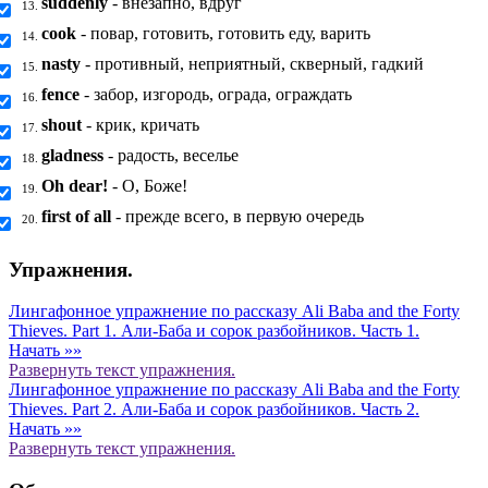
suddenly
- внезапно, вдруг
13.
cook
- повар, готовить, готовить еду, варить
14.
nasty
- противный, неприятный, скверный, гадкий
15.
fence
- забор, изгородь, ограда, ограждать
16.
shout
- крик, кричать
17.
gladness
- радость, веселье
18.
Oh dear!
- О, Боже!
19.
first of all
- прежде всего, в первую очередь
20.
Упражнения.
Лингафонное упражнение по рассказу Ali Baba and the Forty
Thieves. Part 1. Али-Баба и сорок разбойников. Часть 1.
Начать »»
Развернуть
текст упражнения.
Лингафонное упражнение по рассказу Ali Baba and the Forty
Thieves. Part 2. Али-Баба и сорок разбойников. Часть 2.
Начать »»
Развернуть
текст упражнения.