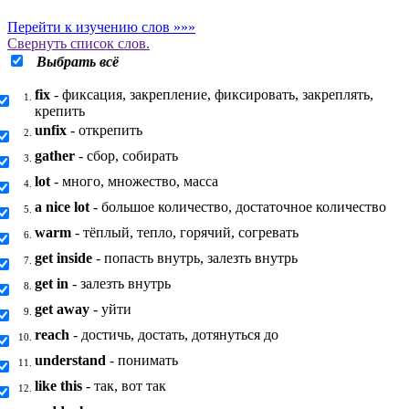
Перейти к изучению слов »»»
Свернуть
список слов.
Выбрать всё
fix
- фиксация, закрепление, фиксировать, закреплять,
1.
крепить
unfix
- открепить
2.
gather
- сбор, собирать
3.
lot
- много, множество, масса
4.
a nice lot
- большое количество, достаточное количество
5.
warm
- тёплый, тепло, горячий, согревать
6.
get inside
- попасть внутрь, залезть внутрь
7.
get in
- залезть внутрь
8.
get away
- уйти
9.
reach
- достичь, достать, дотянуться до
10.
understand
- понимать
11.
like this
- так, вот так
12.