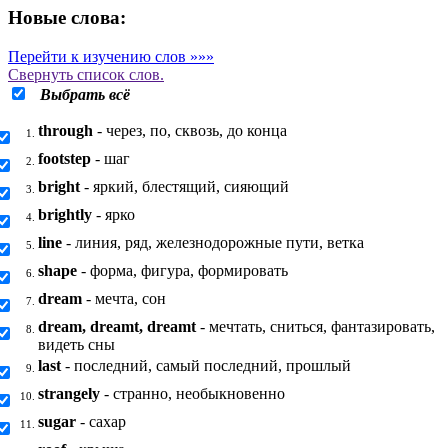
Новые слова:
Перейти к изучению слов »»»
Свернуть
список слов.
Выбрать всё
through
- через, по, сквозь, до конца
1.
footstep
- шаг
2.
bright
- яркий, блестящий, сияющий
3.
brightly
- ярко
4.
line
- линия, ряд, железнодорожные пути, ветка
5.
shape
- форма, фигура, формировать
6.
dream
- мечта, сон
7.
dream, dreamt, dreamt
- мечтать, сниться, фантазировать,
8.
видеть сны
last
- последний, самый последний, прошлый
9.
strangely
- странно, необыкновенно
10.
sugar
- сахар
11.