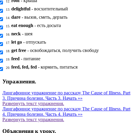
roof
- крыша
12.
delightful
- восхитительный
13.
dare
- вызов, сметь, дерзать
14.
eat enough
- есть досыта
15.
neck
- шея
16.
let go
- отпускать
17.
get free
- освобождаться, получить свободу
18.
feed
- питание
19.
feed, fed, fed
- кормить, питаться
20.
Упражнения.
Лингафонное упражнение по рассказу The Cause of Illness. Part
3. Причина болезни. Часть 3.
Начать »»
Развернуть
текст упражнения.
Лингафонное упражнение по рассказу The Cause of Illness. Part
4. Причина болезни. Часть 4.
Начать »»
Развернуть
текст упражнения.
Объяснения к уроку.