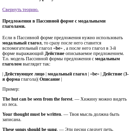
Свернуть
теорию.
Предложения в Пассивной форме с модальными
глаголами.
Если в Пассивной форме предложения нужно использовать
модальный глагол
, то сразу после него ставится
вспомогательный глагол «
be
» , а после него глагол в 3-й
форме выражающий
Действие
описываемое предложением.
Т.о. модель Пассивной формы предложения с
модальным
глаголом
выглядит так:
|
Действующее лицо
|
модальный глагол
| «
be
» |
Действие
(
3-
я форма
глагола)|
Описание
|
Пример:
The hut
can
be
seen
from the forest
.
—
Хижину можно видеть
из леса.
Your thought
must
be
written
.
—
Твоя мысль должна быть
записана.
These songs
should
be
sung
.
—
Эти песни следует петь.