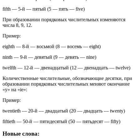
fifth
—
5-й — пятый
(
5 — пять — five
)
При образовании порядковых числительных изменяются
числа 8, 9, 12.
Пример:
eighth
—
8-й — восьмой
(
8 — восемь — eight
)
ninth
—
9-й — девятый
(
9 — девять — nine
)
twelfth
—
12-й — двенадцатый
(
12 — двенадцать — twelve
)
Количественные числительные, обозначающие десятки, при
образовании порядковых числительных меняют окончание
«у» на «ie»:
Пример:
twentieth
—
20-й — двадцатый
(
20 — двадцать — twenty
)
fiftieth
—
50-й — пятидесятый
(
50 — пятьдесят — fifty
)
Новые слова: