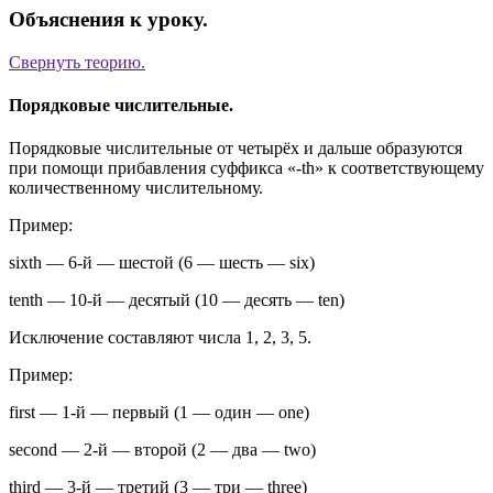
Объяснения к уроку.
Свернуть
теорию.
Порядковые числительные.
Порядковые числительные от четырёх и дальше образуются
при помощи прибавления суффикса «-th» к соответствующему
количественному числительному.
Пример:
sixth
—
6-й — шестой
(
6 — шесть — six
)
tenth
—
10-й — десятый
(
10 — десять — ten
)
Исключение составляют числа 1, 2, 3, 5.
Пример:
first
—
1-й — первый
(
1 — один — one
)
second
—
2-й — второй
(
2 — два — two
)
third
—
3-й — третий
(
3 — три — three
)