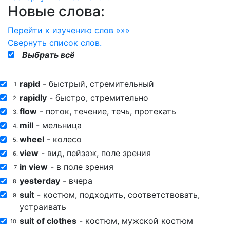
Новые слова:
Перейти к изучению слов »»»
Свернуть
список слов.
Выбрать всё
rapid
- быстрый, стремительный
1.
rapidly
- быстро, стремительно
2.
flow
- поток, течение, течь, протекать
3.
mill
- мельница
4.
wheel
- колесо
5.
view
- вид, пейзаж, поле зрения
6.
in view
- в поле зрения
7.
yesterday
- вчера
8.
suit
- костюм, подходить, соответствовать,
9.
устраивать
suit of clothes
- костюм, мужской костюм
10.