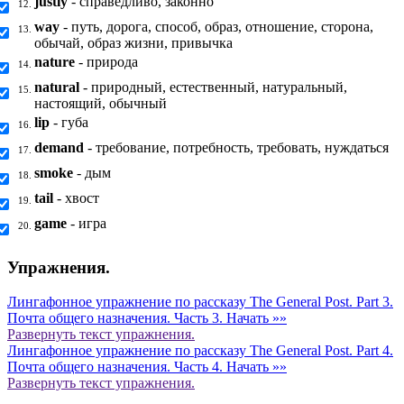
justly
- справедливо, законно
12.
way
- путь, дорога, способ, образ, отношение, сторона,
13.
обычай, образ жизни, привычка
nature
- природа
14.
natural
- природный, естественный, натуральный,
15.
настоящий, обычный
lip
- губа
16.
demand
- требование, потребность, требовать, нуждаться
17.
smoke
- дым
18.
tail
- хвост
19.
game
- игра
20.
Упражнения.
Лингафонное упражнение по рассказу The General Post. Part 3.
Почта общего назначения. Часть 3.
Начать »»
Развернуть
текст упражнения.
Лингафонное упражнение по рассказу The General Post. Part 4.
Почта общего назначения. Часть 4.
Начать »»
Развернуть
текст упражнения.