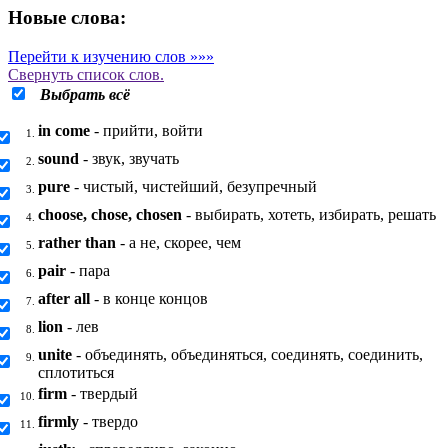
Новые слова:
Перейти к изучению слов »»»
Свернуть
список слов.
Выбрать всё
in come
- прийти, войти
1.
sound
- звук, звучать
2.
pure
- чистый, чистейший, безупречный
3.
choose, chose, chosen
- выбирать, хотеть, избирать, решать
4.
rather than
- а не, скорее, чем
5.
pair
- пара
6.
after all
- в конце концов
7.
lion
- лев
8.
unite
- объединять, объединяться, соединять, соединить,
9.
сплотиться
firm
- твердый
10.
firmly
- твердо
11.