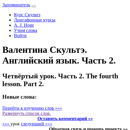
Запоминатель
Курс Скультэ
Лингафонные курсы
A. J. Hoge
Учим слова
Войти
Валентина Скультэ.
Английский язык. Часть 2.
Четвёртый урок. Часть 2. The fourth
lesson. Part 2.
Новые слова:
Перейти к изучению слов »»»
Развернуть
список слов.
Оставить комментарий »»
«««
урок
следующий »»»
Обратная связь и помощь проекту »»