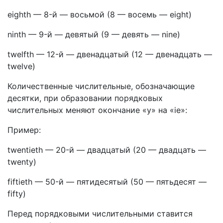
eighth
—
8-й — восьмой
(
8 — восемь — eight
)
ninth
—
9-й — девятый
(
9 — девять — nine
)
twelfth
—
12-й — двенадцатый
(
12 — двенадцать —
twelve
)
Количественные числительные, обозначающие
десятки, при образовании порядковых
числительных меняют окончание «у» на «ie»:
Пример:
twentieth
—
20-й — двадцатый
(
20 — двадцать —
twenty
)
fiftieth
—
50-й — пятидесятый
(
50 — пятьдесят —
fifty
)
Перед порядковыми числительными ставится