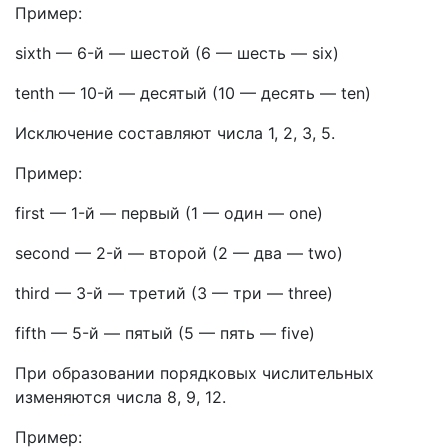
Пример:
sixth
—
6-й — шестой
(
6 — шесть — six
)
tenth
—
10-й — десятый
(
10 — десять — ten
)
Исключение составляют числа 1, 2, 3, 5.
Пример:
first
—
1-й — первый
(
1 — один — one
)
second
—
2-й — второй
(
2 — два — two
)
third
—
3-й — третий
(
3 — три — three
)
fifth
—
5-й — пятый
(
5 — пять — five
)
При образовании порядковых числительных
изменяются числа 8, 9, 12.
Пример: