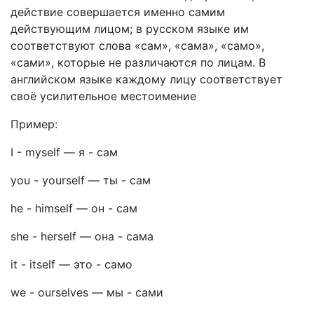
действие совершается именно самим
действующим лицом; в русском языке им
соответствуют слова «сам», «сама», «само»,
«сами», которые не различаются по лицам. В
английском языке каждому лицу соответствует
своё усилительное местоимение
Пример:
I - myself
—
я - сам
you - yourself
—
ты - сам
he - himself
—
он - сам
she - herself
—
она - сама
it - itself
—
это - само
we - ourselves
—
мы - сами