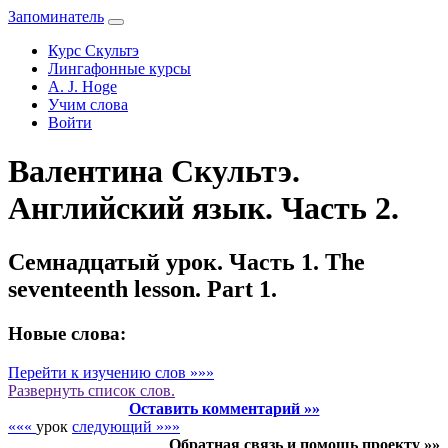
Запоминатель
Курс Скультэ
Лингафонные курсы
A. J. Hoge
Учим слова
Войти
Валентина Скультэ.
Английский язык. Часть 2.
Семнадцатый урок. Часть 1. The
seventeenth lesson. Part 1.
Новые слова:
Перейти к изучению слов »»»
Развернуть
список слов.
Оставить комментарий »»
«««
урок
следующий »»»
Обратная связь и помощь проекту »»