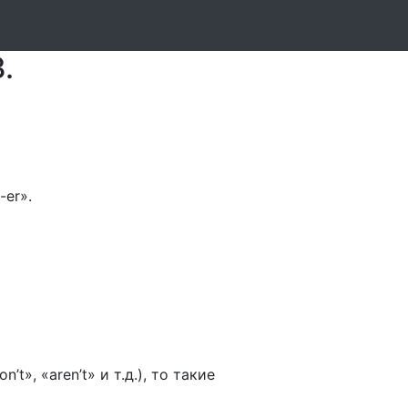
Часть 2.
.
er».
», «aren’t» и т.д.), то такие