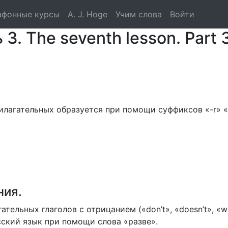
тэ. Английский язык. 
афонные курсы
A. J. Hoge
Учим слова
Войти
3. The seventh lesson. Part 3
лагательных образуется при помощи суффиксов «-r» «-
ния.
льных глаголов с отрицанием («don’t», «doesn’t», «won’t
ский язык при помощи слова «разве».