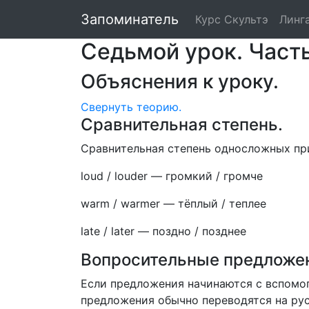
Валентина Скуль
Запоминатель
Курс Скультэ
Линг
Седьмой урок. Часть 
Объяснения к уроку.
Свернуть
теорию.
Сравнительная степень.
Сравнительная степень односложных при
loud / louder
—
громкий / громче
warm / warmer
—
тёплый / теплее
late / later
—
поздно / позднее
Вопросительные предложе
Если предложения начинаются с вспомогате
предложения обычно переводятся на рус