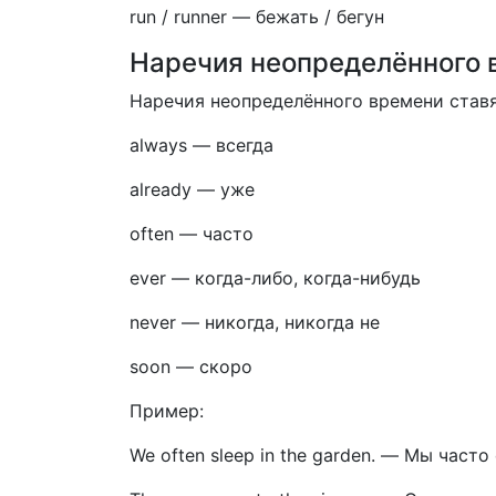
run / runner
—
бежать / бегун
Наречия неопределённого 
Наречия неопределённого времени ставят
always
—
всегда
already
—
уже
often
—
часто
ever
—
когда-либо, когда-нибудь
never
—
никогда, никогда не
soon
—
скоро
Пример:
We often sleep in the garden.
—
Мы часто 