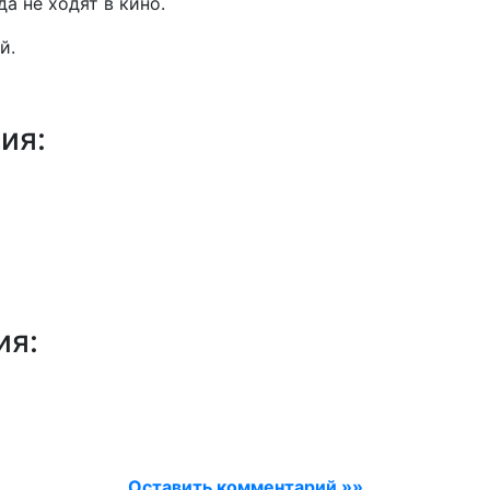
да не ходят в кино.
й.
ия:
ия:
Оставить комментарий »»