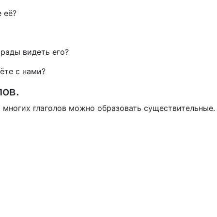
е её?
 рады видеть его?
ёте с нами?
лов.
т многих глаголов можно образовать существительные.