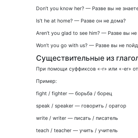
Don’t you know her?
—
Разве вы не знает
Is’t he at home?
—
Разве он не дома?
Aren’t you glad to see him?
—
Разве вы не
Won’t you go with us?
—
Разве вы не пойд
Существительные из глаго
При помощи суффиксов «-r» или «-er» о
Пример:
fight / fighter
—
борьба / борец
speak / speaker
—
говорить / оратор
write / writer
—
писать / писатель
teach / teacher
—
учить / учитель