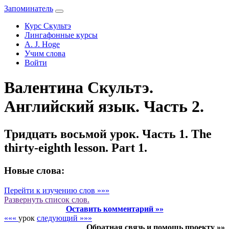
Запоминатель
Курс Скультэ
Лингафонные курсы
A. J. Hoge
Учим слова
Войти
Валентина Скультэ.
Английский язык. Часть 2.
Тридцать восьмой урок. Часть 1. The
thirty-eighth lesson. Part 1.
Новые слова:
Перейти к изучению слов »»»
Развернуть
список слов.
Оставить комментарий »»
«««
урок
следующий »»»
Обратная связь и помощь проекту »»