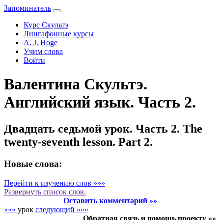
Запоминатель
Курс Скультэ
Лингафонные курсы
A. J. Hoge
Учим слова
Войти
Валентина Скультэ.
Английский язык. Часть 2.
Двадцать седьмой урок. Часть 2. The
twenty-seventh lesson. Part 2.
Новые слова:
Перейти к изучению слов »»»
Развернуть
список слов.
Оставить комментарий »»
«««
урок
следующий »»»
Обратная связь и помощь проекту »»