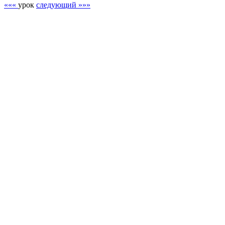
«««
урок
следующий »»»